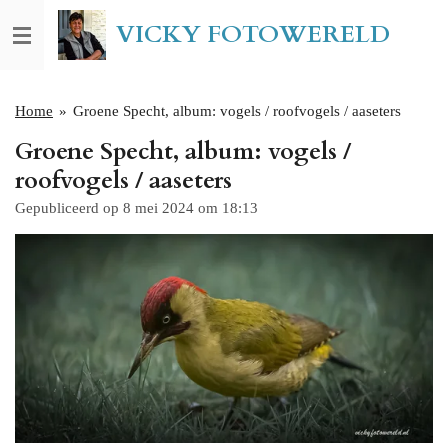
Ga
VICKY FOTOWERELD
direct
naar
de
hoofdinhoud
Home
»
Groene Specht, album: vogels / roofvogels / aaseters
Groene Specht, album: vogels /
roofvogels / aaseters
Gepubliceerd op 8 mei 2024 om 18:13