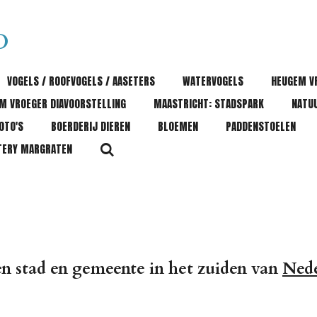
D
VOGELS / ROOFVOGELS / AASETERS
WATERVOGELS
HEUGEM V
M VROEGER DIAVOORSTELLING
MAASTRICHT: STADSPARK
NATU
OTO'S
BOERDERIJ DIEREN
BLOEMEN
PADDENSTOELEN
TERY MARGRATEN
een stad en gemeente in het zuiden van
Nede