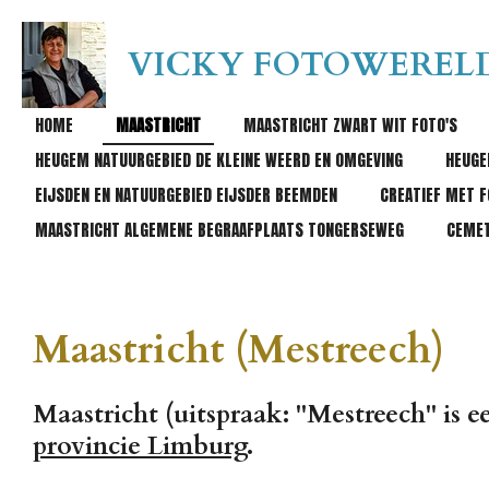
Ga
direct
VICKY FOTOWEREL
naar
de
hoofdinhoud
HOME
MAASTRICHT
MAASTRICHT ZWART WIT FOTO'S
HEUGEM NATUURGEBIED DE KLEINE WEERD EN OMGEVING
HEUGE
EIJSDEN EN NATUURGEBIED EIJSDER BEEMDEN
CREATIEF MET F
MAASTRICHT ALGEMENE BEGRAAFPLAATS TONGERSEWEG
CEME
Maastricht (Mestreech)
Maastricht (uitspraak: "Mestreech" is 
provincie
Limburg
.