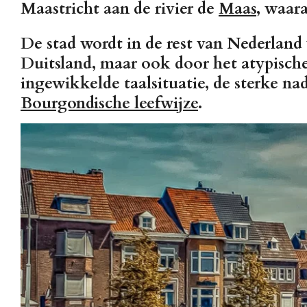
Maastricht aan de rivier de
Maas
, waar
De stad wordt in de rest van Nederland 
Duitsland, maar ook door het atypisch
ingewikkelde taalsituatie, de sterke na
Bourgondische leefwijze
.