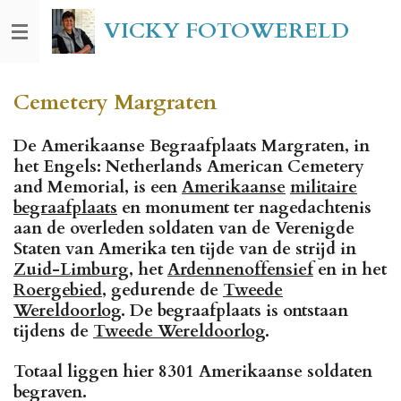
Ga
VICKY FOTOWERELD
direct
naar
de
Cemetery Margraten
hoofdinhoud
De Amerikaanse Begraafplaats Margraten, in
het Engels: Netherlands American Cemetery
and Memorial, is een
Amerikaanse
militaire
begraafplaats
en monument ter nagedachtenis
aan de overleden soldaten van de Verenigde
Staten van Amerika ten tijde van de strijd in
Zuid-Limburg
, het
Ardennenoffensief
en in het
Roergebied
, gedurende de
Tweede
Wereldoorlog
. De begraafplaats is ontstaan
tijdens de
Tweede Wereldoorlog
.
Totaal liggen hier 8301 Amerikaanse soldaten
begraven.